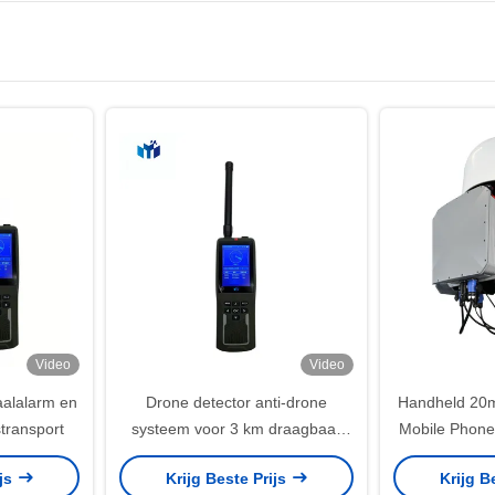
Video
Video
aalalarm en
Drone detector anti-drone
Handheld 20m
transport
systeem voor 3 km draagbaar
Mobile Phon
alarm en frequentiedetectie
Shel
ijs
Krijg Beste Prijs
Krijg B