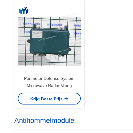
Perimeter Defense System
Microwave Radar Vroeg
waarschuwingssysteem hek
Krijg Beste Prijs
Vibration Detection System
DP200
Antihommelmodule