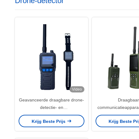
Drone-detector
Video
Geavanceerde draagbare drone-
Draagbaar
detectie- en
communicatieapparaa
polsbandinformatieterminal met
detecteren van dr
Krijg Beste Prijs
Krijg Beste Pr
spectrumsensortechnologie
geluidslicht- en trilli
maximale besch