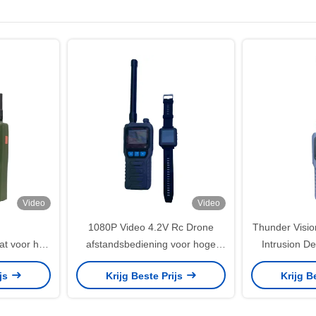
Video
Video
1080P Video 4.2V Rc Drone
Thunder Visio
t voor het
afstandsbediening voor hoge
Intrusion D
ones met
snelheid Drone 8 Core CPU
ijs
Krijg Beste Prijs
Krijg B
ngsalarm voor
Stream Lage stroomverbruik
erming