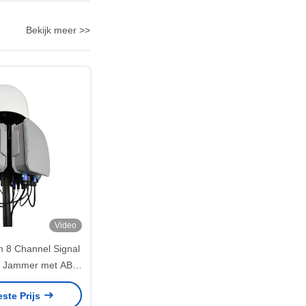
Bekijk meer >>
Video
 8 Channel Signal
e Jammer met ABS
l HMJ8-2
este Prijs