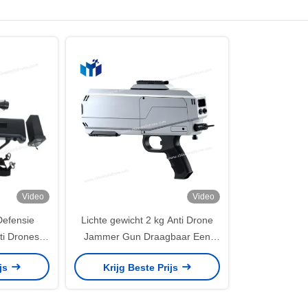
Video
Video
efensie
Lichte gewicht 2 kg Anti Drone
i Drones
Jammer Gun Draagbaar Een
3004
Handheld Operatie Strike
ijs
Krijg Beste Prijs
DR300S