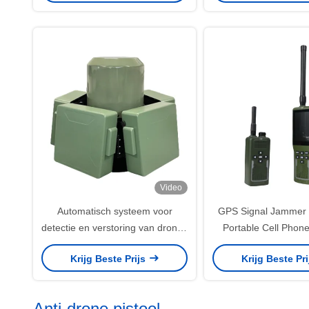
Video
Automatisch systeem voor
GPS Signal Jammer 
detectie en verstoring van drones
Portable Cell Pho
met hoge kracht
Fabrikanten Lever
Krijg Beste Prijs
Krijg Beste Pr
Groothandel Fabriek 
Anti-drone pistool