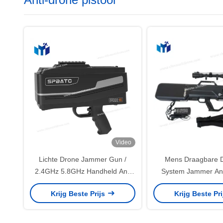
Video
Lichte Drone Jammer Gun /
Mens Draagbare D
2.4GHz 5.8GHz Handheld Anti
System Jammer Ant
Drone DR300S3
Handheld DR
Krijg Beste Prijs
Krijg Beste Pr