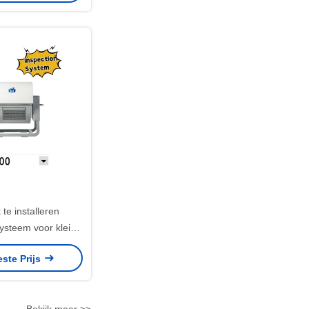
 te installeren
ysteem voor kleine
t aanpasbare
este Prijs
n en autonome