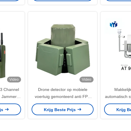
Video
Video
3 Channel
Drone detector op mobiele
Makkelijk
ne Jammer
voertuig gemonteerd anti FPV
automatisch s
anciers
UAV automatisch apparaat
UAV's me
ijs
Krijg Beste Prijs
Krijg B
op voorraad
vliegpade