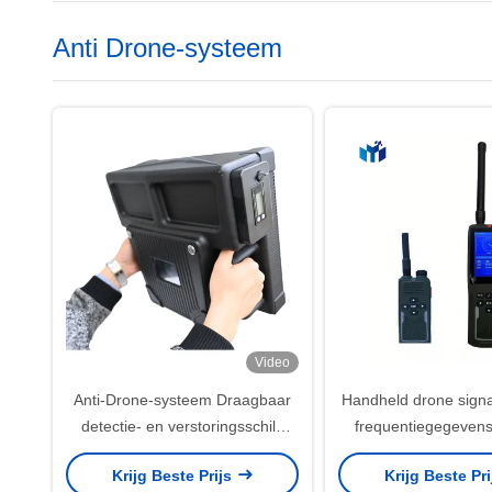
Anti Drone-systeem
Video
Anti-Drone-systeem Draagbaar
Handheld drone sign
detectie- en verstoringsschild
frequentiegegevens
voor drones voor militaire en
Krijg Beste Prijs
Krijg Beste Pr
overheidstoepassingen