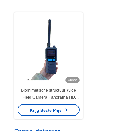
Video
Biomimetische structuur Wide
Field Camera Panorama HD
realtime OMAT W70 W50
Krijg Beste Prijs