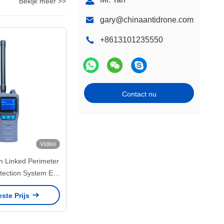
Bekijk meer >>
gary@chinaantidrone.com
+8613101235550
Contact nu
Video
n Linked Perimeter
etection System E
bom
este Prijs