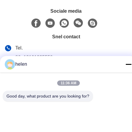
Sociale media
Snel contact
Tel.
86--13101235550
helen
E-mail
gary@chinaantidrone.com
11:36 AM
Adres
Good day, what product are you looking for?
De Commissie heeft de Commissie verzocht om de
volgende informatie te verstrekken:
Privacybeleid
|
Sitemap
De Goede Kwaliteit van China Handheld Drone-detector