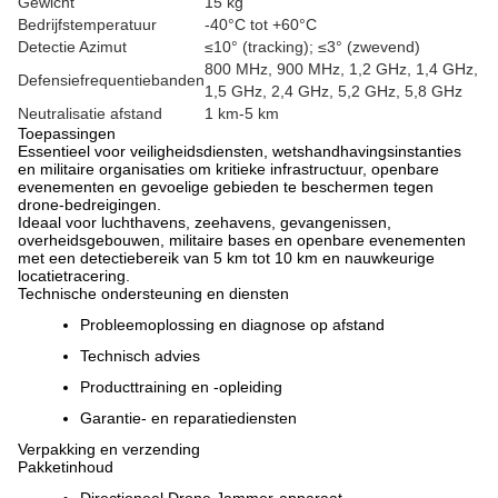
Gewicht
15 kg
Bedrijfstemperatuur
-40°C tot +60°C
Detectie Azimut
≤10° (tracking); ≤3° (zwevend)
800 MHz, 900 MHz, 1,2 GHz, 1,4 GHz,
Defensiefrequentiebanden
1,5 GHz, 2,4 GHz, 5,2 GHz, 5,8 GHz
Neutralisatie afstand
1 km-5 km
Toepassingen
Essentieel voor veiligheidsdiensten, wetshandhavingsinstanties
en militaire organisaties om kritieke infrastructuur, openbare
evenementen en gevoelige gebieden te beschermen tegen
drone-bedreigingen.
Ideaal voor luchthavens, zeehavens, gevangenissen,
overheidsgebouwen, militaire bases en openbare evenementen
met een detectiebereik van 5 km tot 10 km en nauwkeurige
locatietracering.
Technische ondersteuning en diensten
Probleemoplossing en diagnose op afstand
Technisch advies
Producttraining en -opleiding
Garantie- en reparatiediensten
Verpakking en verzending
Pakketinhoud