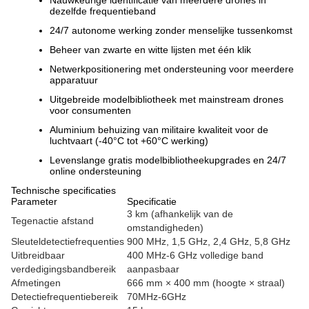
Nauwkeurige identificatie van meerdere drones in
dezelfde frequentieband
24/7 autonome werking zonder menselijke tussenkomst
Beheer van zwarte en witte lijsten met één klik
Netwerkpositionering met ondersteuning voor meerdere
apparatuur
Uitgebreide modelbibliotheek met mainstream drones
voor consumenten
Aluminium behuizing van militaire kwaliteit voor de
luchtvaart (-40°C tot +60°C werking)
Levenslange gratis modelbibliotheekupgrades en 24/7
online ondersteuning
Technische specificaties
Parameter
Specificatie
3 km (afhankelijk van de
Tegenactie afstand
omstandigheden)
Sleuteldetectiefrequenties
900 MHz, 1,5 GHz, 2,4 GHz, 5,8 GHz
Uitbreidbaar
400 MHz-6 GHz volledige band
verdedigingsbandbereik
aanpasbaar
Afmetingen
666 mm × 400 mm (hoogte × straal)
Detectiefrequentiebereik
70MHz-6GHz