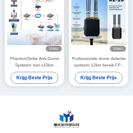
Video
Video
PhantomStrike Anti-Drone
Professionele drone detectie
Systeem met ≥10km
systeem 12km bereik FPV
Detectiebereik en ≥3km Anti-
onderschepping real time
Krijg Beste Prijs
Krijg Beste Prijs
Drone Bereik met Multi-
Pilot Location Tracking
Spectrum Detectie