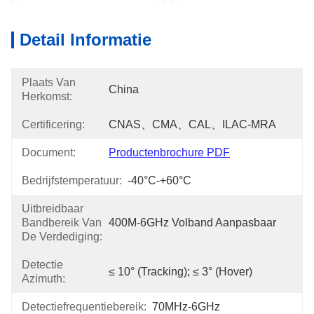
Detail Informatie
Plaats Van
China
Herkomst:
Certificering:
CNAS、CMA、CAL、ILAC-MRA
Document:
Productenbrochure PDF
Bedrijfstemperatuur:
-40°C-+60°C
Uitbreidbaar
Bandbereik Van
400M-6GHz Volband Aanpasbaar
De Verdediging:
Detectie
≤ 10° (tracking); ≤ 3° (hover)
Azimuth:
Detectiefrequentiebereik:
70MHz-6GHz