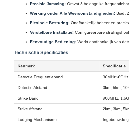
Precisie Jamming:
Omvat 8 belangrijke frequentieban
Werking onder Alle Weersomstandigheden:
Biedt 
Flexibele Besturing:
Onafhankelijk beheer en precie
Verstelbare Installatie:
Configureerbare stralingshoe
Eenvoudige Bediening:
Werkt onafhankelijk van dete
Technische Specificaties
Kenmerk
Specificatie
Detectie Frequentieband
30MHz~6GHz V
Detectie Afstand
3km, 5km, 10
Strike Band
900MHz, 1.5G
Strike Afstand
2km, 3km, 5k
Lodging Mechanisme
Ingebouwde ge