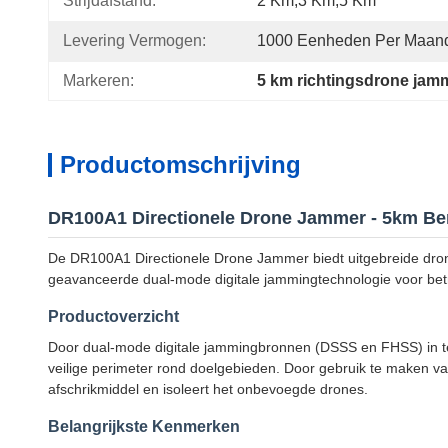
Strijdafstand:
2 Km,3 Km,5 Km
Levering Vermogen:
1000 Eenheden Per Maan
Markeren:
5 km richtingsdrone jam
Productomschrijving
DR100A1 Directionele Drone Jammer - 5km Be
De DR100A1 Directionele Drone Jammer biedt uitgebreide dron
geavanceerde dual-mode digitale jammingtechnologie voor be
Productoverzicht
Door dual-mode digitale jammingbronnen (DSSS en FHSS) in te 
veilige perimeter rond doelgebieden. Door gebruik te maken van
afschrikmiddel en isoleert het onbevoegde drones.
Belangrijkste Kenmerken