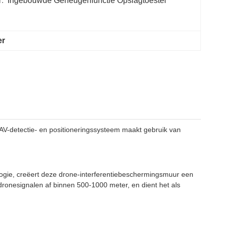
:
Ingebouwde Geheugenfunctie Opslagtoestel
er
V-detectie- en positioneringssysteem maakt gebruik van
logie, creëert deze drone-interferentiebeschermingsmuur een
dronesignalen af binnen 500-1000 meter, en dient het als