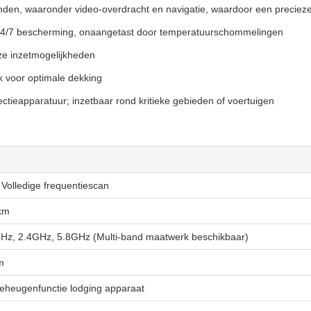
den, waaronder video-overdracht en navigatie, waardoor een precieze 
24/7 bescherming, onaangetast door temperatuurschommelingen
ze inzetmogelijkheden
k voor optimale dekking
ctieapparatuur; inzetbaar rond kritieke gebieden of voertuigen
olledige frequentiescan
km
Hz, 2.4GHz, 5.8GHz (Multi-band maatwerk beschikbaar)
m
heugenfunctie lodging apparaat