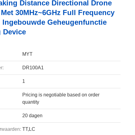
aking Distance Directional Drone
Met 30MHz~6GHz Full Frequency
 Ingebouwde Geheugenfunctie
 Device
MYT
r:
DR100A1
1
Pricing is negotiable based on order
quantity
20 dagen
rwaarden:
TT,LC