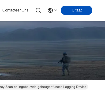
Contacteer Ons
Citaat
ncy Scan en ingebouwde geheugenfunctie Logging Device