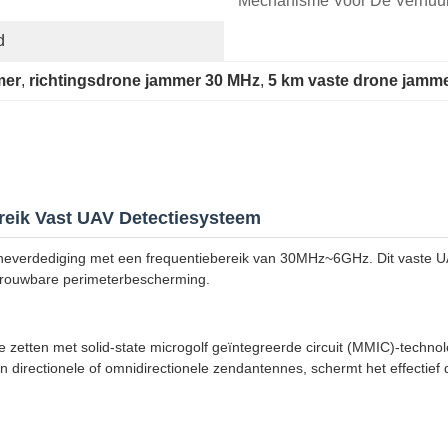
Mechanisme Voor De Verhuur
d
mer
, 
richtingsdrone jammer 30 MHz
, 
5 km vaste drone jamm
reik Vast UAV Detectiesysteem
everdediging met een frequentiebereik van 30MHz~6GHz. Dit vaste UA
trouwbare perimeterbescherming.
zetten met solid-state microgolf geïntegreerde circuit (MMIC)-techno
 directionele of omnidirectionele zendantennes, schermt het effectief 