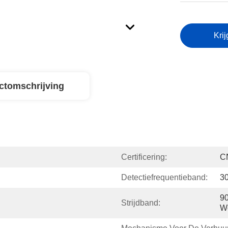
Krij
ctomschrijving
Certificering:
C
Detectiefrequentieband:
3
90
Strijdband:
W