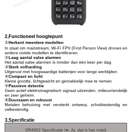
2
,
Functioneel hoogtepunt
①
Herkent meerdere modellen
In staat om mainstream, Wi-Fi FPV (First Person View) drones en
andere civiele modellen te identificeren.
②
Laag aantal valse alarmen
Het aantal valse alarmen is minder dan één keer per dag.
③
Sterk volharding
Uitgerust met hoogwaardige batterijen voor lange werktijden.
④
Compact en licht
Kleine grootte, lichtgewicht en gemakkelijk mee te nemen.
⑤
Passieve detectie
Geen actief elektromagnetisch signaal uitzenden, milieuvriendelijk
en zeer geheim.
⑥
Duurzaam en robuust
Metalen behuizing met versterkt ontwerp, schokbestendig en
valbestendig.
3
,
Specificatie
DR4002 Specificatie (
●
- Ja, dat is het.
○
niet)