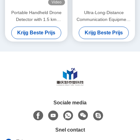
Video
Portable Handheld Drone
Ultra-Long-Distance
Detector with 1.5 km
Communication Equipment:
Detection Radius 7-inch
Ensuring Reliable
Krijg Beste Prijs
Krijg Beste Prijs
Touchscreen and 7000mAh
Transmission Over 100 Km
Battery
For Maritime Security
Emergencies
Sociale media
Snel contact