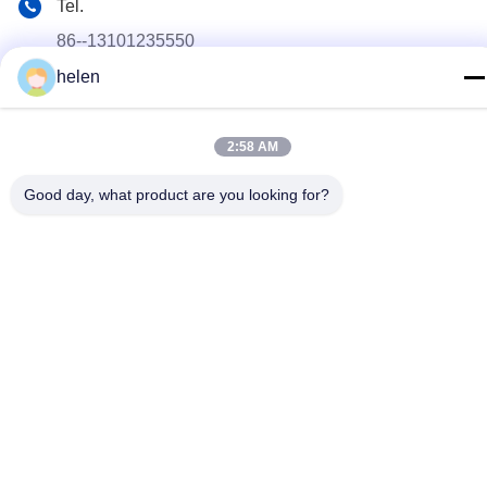
Tel.
86--13101235550
helen
E-mail
gary@chinaantidrone.com
2:58 AM
Adres
De Commissie heeft de Commissie verzocht om de
Good day, what product are you looking for?
volgende informatie te verstrekken:
Privacybeleid
|
Sitemap
De Goede Kwaliteit van China Handheld Drone-detector
Leverancier. Copyright © 2024-2026 Chongqing Miao Yi Tang
Technology Co., Ltd. . Alle rechten voorbehoudena.