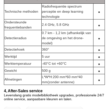
Radiofrequentie spectrum
Technische methoden
perceptie en deep learning
●
technologie
Ondersteunde
2.4 GHz, 5.8 GHz
●
frequentiebanden
0.7 km - 1,2 km (afhankelijk van
Detectieradius
de omgeving en het drone-
●
model)
Detectiehoek
360°
●
Werktijd
5 uur
●
Werktemperatuur
-40°C tot +60°C
●
Gewicht
500 g
●
L*W*H
:
200 mm*60 mm*40
Afmetingen
●
mm
(
zonder antenne
)
4, After-Sales service
Levenslang gratis modelbibliotheek upgrades, professionele 24/7
online service, aanpasbare kleuren en talen.