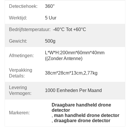
Detectiehoek:
360°
Werktijd:
5 Uur
Bedrijfstemperatuur:
-40°C Tot +60°C
Gewicht:
500g
L*W*H:200mm*60mm*40mm 
Afmetingen:
((zonder Antenne)
Verpakking
38cm*28cm*13cm,2,77kg
Details:
Levering
1000 Eenheden Per Maand
Vermogen:
Draagbare handheld drone 
detector
Markeren:
, 
man handheld drone detector
, 
draagbare drone detector