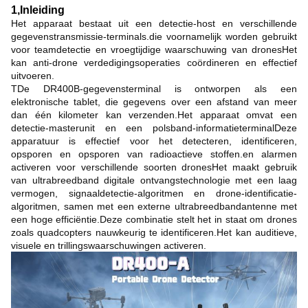
1,
Inleiding
Het apparaat bestaat uit een detectie-host en verschillende
gegevenstransmissie-terminals.die voornamelijk worden gebruikt
voor teamdetectie en vroegtijdige waarschuwing van dronesHet
kan anti-drone verdedigingsoperaties coördineren en effectief
uitvoeren.
T
De DR400B-gegevensterminal is ontworpen als een
elektronische tablet, die gegevens over een afstand van meer
dan één kilometer kan verzenden.Het apparaat omvat een
detectie-masterunit en een polsband-informatieterminalDeze
apparatuur is effectief voor het detecteren, identificeren,
opsporen en opsporen van radioactieve stoffen.en alarmen
activeren voor verschillende soorten dronesHet maakt gebruik
van ultrabreedband digitale ontvangstechnologie met een laag
vermogen, signaaldetectie-algoritmen en drone-identificatie-
algoritmen, samen met een externe ultrabreedbandantenne met
een hoge efficiëntie.Deze combinatie stelt het in staat om drones
zoals quadcopters nauwkeurig te identificeren.Het kan auditieve,
visuele en trillingswaarschuwingen activeren.