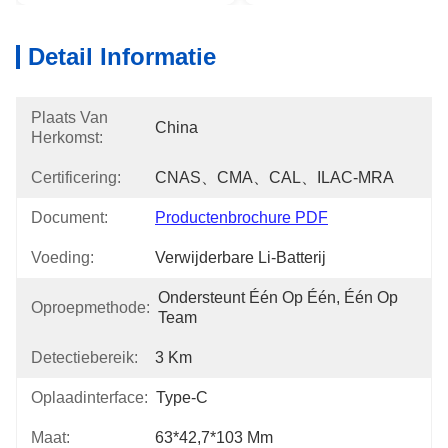
Detail Informatie
Plaats Van
China
Herkomst:
Certificering:
CNAS、CMA、CAL、ILAC-MRA
Document:
Productenbrochure PDF
Voeding:
Verwijderbare Li-Batterij
Ondersteunt Één Op Één, Één Op 
Oproepmethode:
Team
Detectiebereik:
3 Km
Oplaadinterface:
Type-C
Maat:
63*42,7*103 Mm